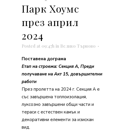
Парк Хоумс
през април
2024
Posted at 09:47h
in
Велико Търново
Поставена дограма
Етап на строежа: Секция А, Преди
получаване на Акт 15, довършителни
работи
През пролетта на 2024 г. Секция А е
със завършена топлоизолация,
луксозно завършени общи части и
тераси с естествен камък и
декоративни елементи за изискан
вид.