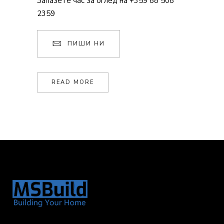
Запазете час за оглед на +359 88 508
2359
ПИШИ НИ
READ MORE