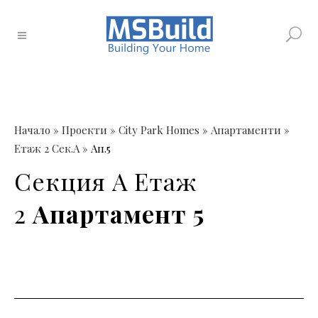
Начало
»
Проекти
»
City Park Homes
»
Апартаменти
»
Етаж 2 Сек.А
»
Ап.5
Секция А
Етаж
2
Апартамент 5